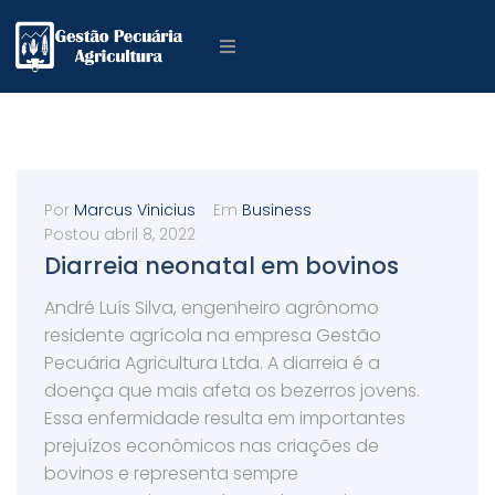
Por
Marcus Vinicius
Em
Business
Postou
abril 8, 2022
Diarreia neonatal em bovinos
André Luís Silva, engenheiro agrônomo
residente agrícola na empresa Gestão
Pecuária Agricultura Ltda. A diarreia é a
doença que mais afeta os bezerros jovens.
Essa enfermidade resulta em importantes
prejuízos econômicos nas criações de
bovinos e representa sempre