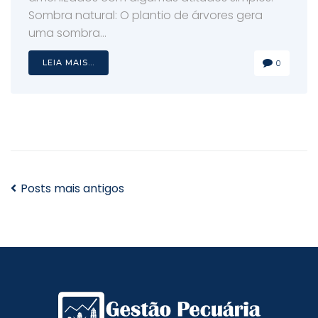
Sombra natural: O plantio de árvores gera
uma sombra...
LEIA MAIS...
0
Posts mais antigos