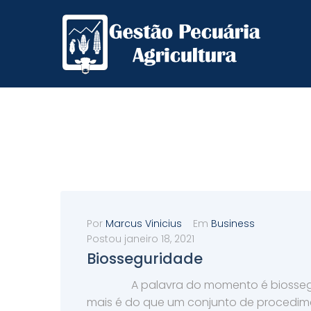
Por
Marcus Vinicius
Em
Business
Postou
janeiro 18, 2021
Biosseguridade
A palavra do momento é biossegur
mais é do que um conjunto de procedim