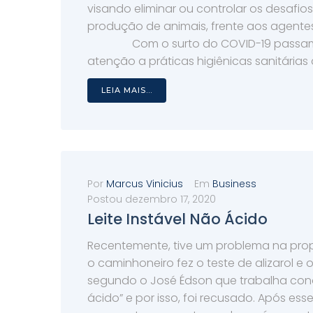
visando eliminar ou controlar os desafio
produção de animais, frente aos agente
Com o surto do COVID-19 passamo
atenção a práticas higiênicas sanitárias q
LEIA MAIS...
Por
Marcus Vinicius
Em
Business
Postou
dezembro 17, 2020
Leite Instável Não Ácido
Recentemente, tive um problema na pro
o caminhoneiro fez o teste de alizarol e o
segundo o José Édson que trabalha conos
ácido” e por isso, foi recusado. Após esse