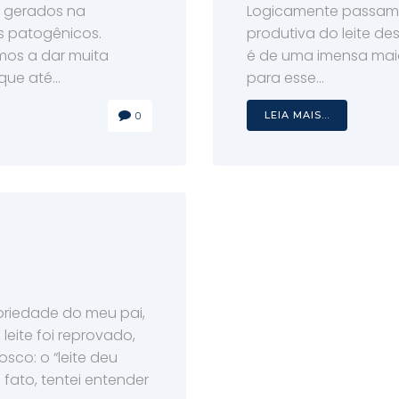
s gerados na
Logicamente passam
s patogênicos.
produtiva do leite d
s a dar muita
é de uma imensa ma
ue até...
para esse...
0
LEIA MAIS...
priedade do meu pai,
 leite foi reprovado,
co: o “leite deu
 fato, tentei entender