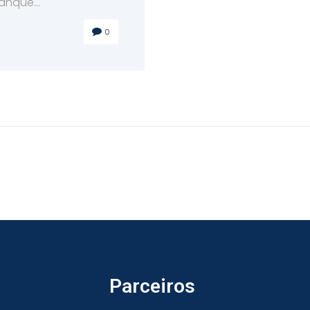
anque...
0
Parceiros