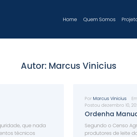
Home
Quem Somos
Projet
Autor:
Marcus Vinicius
Por
Marcus Vinicius
E
Postou
dezembro 10, 20
Ordenha Manua
idade, que nada
Segundo o Censo Agr
entos técnicos
produtores de leite do