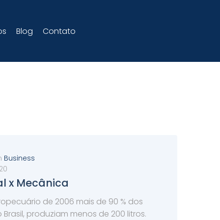
os
Blog
Contato
m
Business
20
l x Mecânica
opecuário de 2006 mais de 90 % dos
 Brasil, produziam menos de 200 litros.